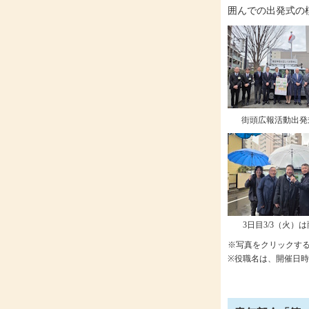
囲んでの出発式の
街頭広報活動出発
3日目3/3（火）
※写真をクリックす
※役職名は、開催日