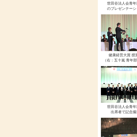
世田谷法人会青年
のプレゼンテーシ
健康経営大賞 授
（右：五十嵐 青年
世田谷法人会青年
出席者で記念撮