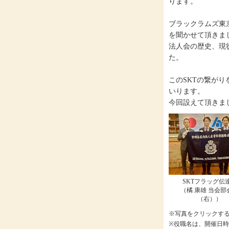
ります。
ブラックラムズ東
を聞かせて頂きま
法人会の歴史、現
た。
このSKTの繋が
いります。
今回設えて頂きま
SKTフラッグ伝
（橘 康雄 当会部
（右））
※写真をクリックす
※役職名は、開催日