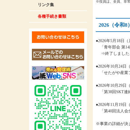
※役員は、全員、非
リンク集
各種手続き書類
2026（令
●2026年5月18
「青年部会 第1
⇒終了しました
●2026年10月2
「せたがや産業フ
●2026年10月2
「第38回SKT
●2026年11月1
「第40回法人会
※事業の詳細が決