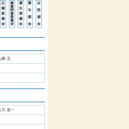
山﨑 充
古川 進一