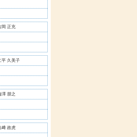
吉岡 正充
仁平 久美子
梅澤 朋之
島﨑 政虎