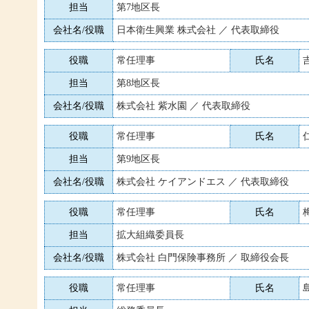
担当
第7地区長
会社名/役職
日本衛生興業 株式会社 ／ 代表取締役
役職
常任理事
氏名
担当
第8地区長
会社名/役職
株式会社 紫水園 ／ 代表取締役
役職
常任理事
氏名
担当
第9地区長
会社名/役職
株式会社 ケイアンドエス ／ 代表取締役
役職
常任理事
氏名
担当
拡大組織委員長
会社名/役職
株式会社 白門保険事務所 ／ 取締役会長
役職
常任理事
氏名