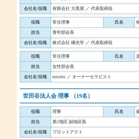
会社名/役職
有限会社 大黒屋 ／ 代表取締役
役職
常任理事
氏名
担当
青年部会長
会社名/役職
株式会社 橘光学 ／ 代表取締役
役職
常任理事
氏名
担当
女性部会長
会社名/役職
micetto ／ オーナーセラピスト
世田谷法人会 理事 （19名）
役職
理事
氏名
担当
第1地区 副地区長
会社名/役職
プロットアクト