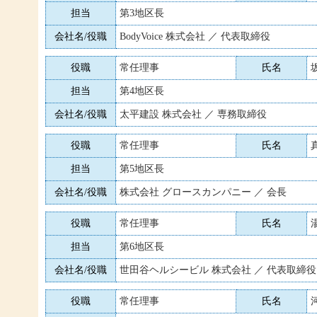
担当
第3地区長
会社名/役職
BodyVoice 株式会社 ／ 代表取締役
役職
常任理事
氏名
担当
第4地区長
会社名/役職
太平建設 株式会社 ／ 専務取締役
役職
常任理事
氏名
担当
第5地区長
会社名/役職
株式会社 グロースカンパニー ／ 会長
役職
常任理事
氏名
担当
第6地区長
会社名/役職
世田谷ヘルシービル 株式会社 ／ 代表取締役
役職
常任理事
氏名