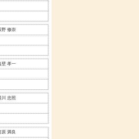
坂野 修崇
真壁 孝一
湯川 忠照
河原 満良