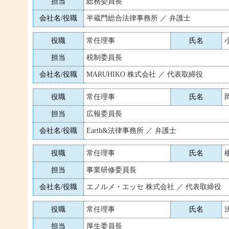
担当
総務委員長
会社名/役職
半蔵門総合法律事務所 ／ 弁護士
役職
常任理事
氏名
担当
税制委員長
会社名/役職
MARUHIKO 株式会社 ／ 代表取締役
役職
常任理事
氏名
担当
広報委員長
会社名/役職
Earth&法律事務所 ／ 弁護士
役職
常任理事
氏名
担当
事業研修委員長
会社名/役職
エノルメ・エッセ 株式会社 ／ 代表取締役
役職
常任理事
氏名
担当
厚生委員長