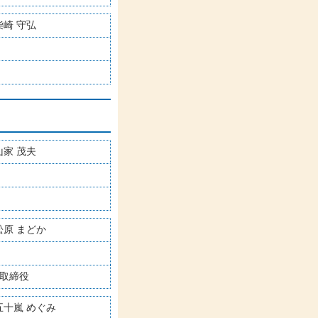
柴崎 守弘
山家 茂夫
松原 まどか
表取締役
五十嵐 めぐみ