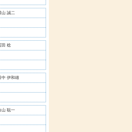
横山 誠二
冨田 稔
田中 伊和雄
白山 聡一