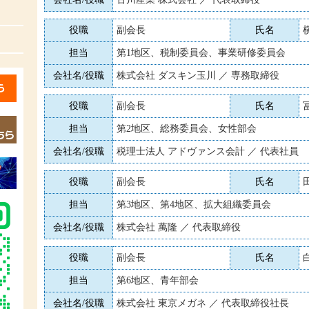
役職
副会長
氏名
担当
第1地区、税制委員会、事業研修委員会
会社名/役職
株式会社 ダスキン玉川 ／ 専務取締役
役職
副会長
氏名
担当
第2地区、総務委員会、女性部会
会社名/役職
税理士法人 アドヴァンス会計 ／ 代表社員
役職
副会長
氏名
担当
第3地区、第4地区、拡大組織委員会
会社名/役職
株式会社 萬隆 ／ 代表取締役
役職
副会長
氏名
担当
第6地区、青年部会
会社名/役職
株式会社 東京メガネ ／ 代表取締役社長