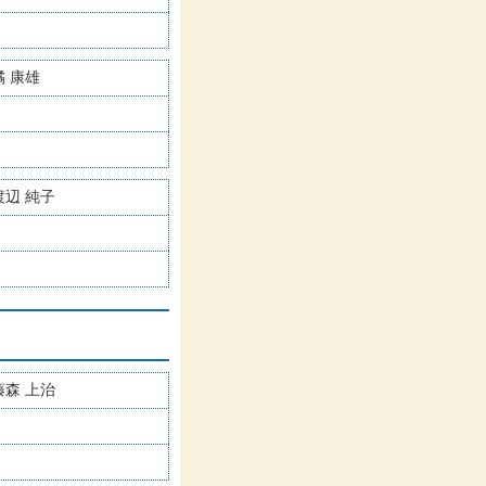
橘 康雄
渡辺 純子
藤森 上治