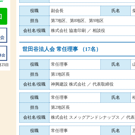
役職
副会長
氏名
担当
第7地区、第8地区、第9地区
会社名/役職
株式会社 協進印刷 ／ 相談役
世田谷法人会 常任理事 （17名）
役職
常任理事
氏名
月25日
担当
第1地区長
会社名/役職
神興建設 株式会社 ／ 代表取締役
役職
常任理事
氏名
担当
第2地区長
会社名/役職
株式会社 スメッグアンドシナップス ／ 代
役職
常任理事
氏名