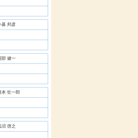
小暮 邦彦
岡部 健一
榎本 壮一郎
浅沼 啓之